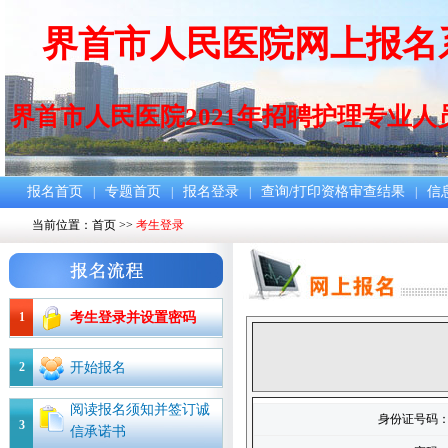
界首市人民医院网上报名
界首市人民医院2021年招聘护理专业人
报名首页
专题首页
报名登录
查询/打印资格审查结果
信
|
|
|
|
当前位置：
首页
>>
考生登录
1
考生登录并设置密码
2
开始报名
阅读报名须知并签订诚
身份证号码
3
信承诺书