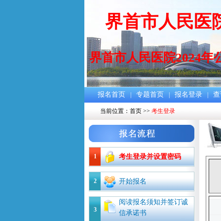
界首市人民医
界首市人民医院2024
报名首页
专题首页
报名登录
查
|
|
|
当前位置：
首页
>>
考生登录
1
考生登录并设置密码
2
开始报名
阅读报名须知并签订诚
3
信承诺书